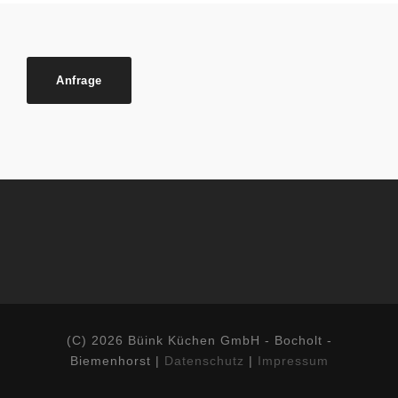
Anfrage
(C) 2026 Büink Küchen GmbH - Bocholt -
Biemenhorst |
Datenschutz
|
Impressum